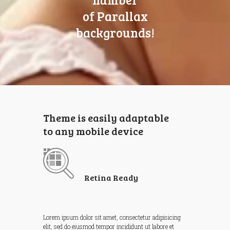
h
of
Parallax
a
backgrounds!
p
p
y
p
a
Theme is easily adaptable
r
to any mobile device
e
n
t
Retina Ready
s
s
a
Lorem ipsum dolor sit amet, consectetur adipisicing
elit, sed do eiusmod tempor incididunt ut labore et