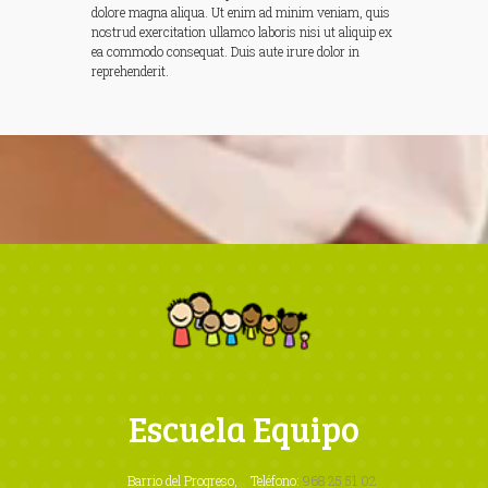
y
dolore magna aliqua. Ut enim ad minim veniam, quis
nostrud exercitation ullamco laboris nisi ut aliquip ex
ea commodo consequat. Duis aute irure dolor in
reprehenderit.
Y
o
u
r
w
o
r
k
i
s
g
Escuela Equipo
o
i
n
Barrio del Progreso,
Teléfono:
968 25 51 02