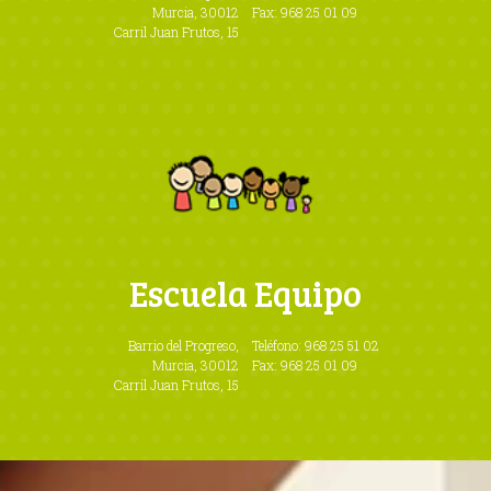
Murcia, 30012
Fax: 968 25 01 09
g
Carril Juan Frutos, 15
t
o
f
i
l
l
a
l
a
Escuela Equipo
r
g
e
Barrio del Progreso,
Teléfono:
968 25 51 02
p
Murcia, 30012
Fax: 968 25 01 09
Carril Juan Frutos, 15
a
r
t
o