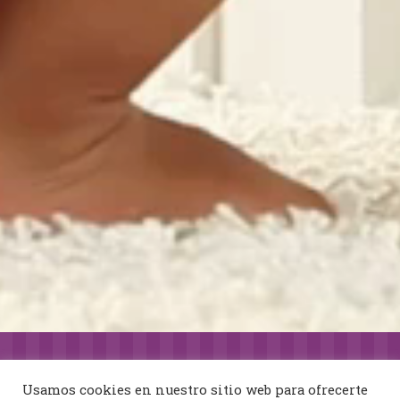
f
y
o
u
r
l
i
f
e
,
a
n
d
t
h
e
o
n
l
Usamos cookies en nuestro sitio web para ofrecerte