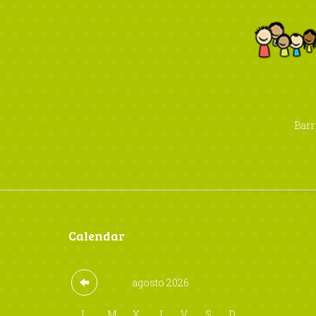
Barr
Calendar
agosto
2026
L
M
X
J
V
S
D