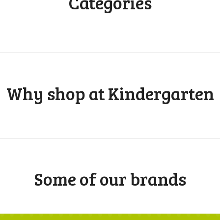
Categories
a
l
T
e
a
c
h
e
Why shop at Kindergarten
r
s
Some of our brands