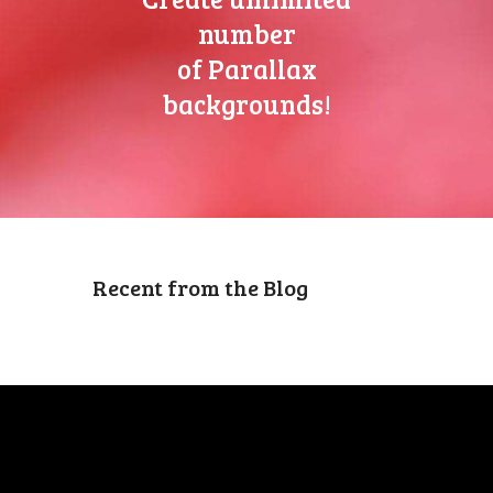
i
number
g
n
of
Parallax
backgrounds!
Recent from the Blog