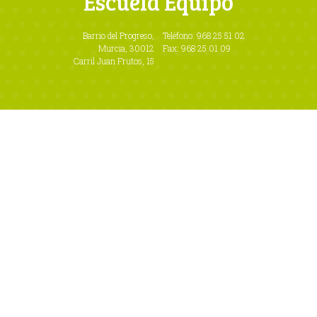
Escuela Equipo
Barrio del Progreso,
Teléfono:
968 25 51 02
Murcia, 30012
Fax: 968 25 01 09
Carril Juan Frutos, 15