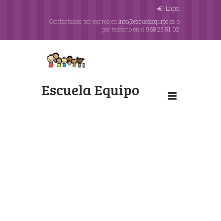
Login
Contáctanos por correo en
info@escuelaequipo.es
o
por teléfono en el
968 25 51 02
Escuela Equipo
Multifunctional
Website
Optimized for
Work with Touchscreen.