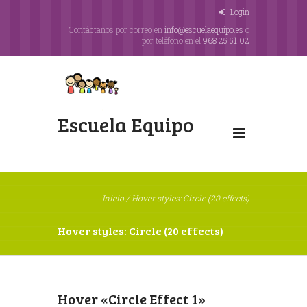
Login
Contáctanos por correo en
info@escuelaequipo.es
o
por teléfono en el
968 25 51 02
Escuela Equipo
Inicio
/
Hover styles: Circle (20 effects)
Hover styles: Circle (20 effects)
Hover «Circle Effect 1»