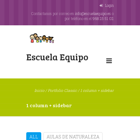
Login
Contáctanos por correo en
info@escuelaequipo.es
o
por teléfono en el
968 25 51 02
Escuela Equipo
Inicio
/
Portfolio Classic
/
1 column + sidebar
1 column + sidebar
ALL
AULAS DE NATURALEZA