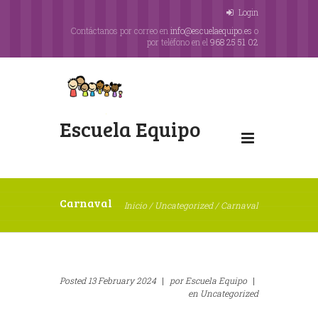
Login
Contáctanos por correo en
info@escuelaequipo.es
o
por teléfono en el
968 25 51 02
Escuela Equipo
Carnaval
Inicio
/
Uncategorized
/
Carnaval
Posted
13 February 2024
|
por
Escuela Equipo
|
en
Uncategorized