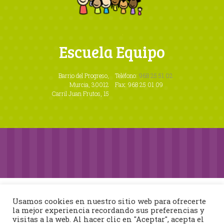
Escuela Equipo
Barrio del Progreso,
Teléfono:
968 25 51 02
Murcia, 30012
Fax: 968 25 01 09
Carril Juan Frutos, 15
Escuela Equipo
© 2026
Términos de Uso
y
Política de
Usamos cookies en nuestro sitio web para ofrecerte
la mejor experiencia recordando sus preferencias y
Privacidad
visitas a la web. Al hacer clic en "Aceptar", acepta el