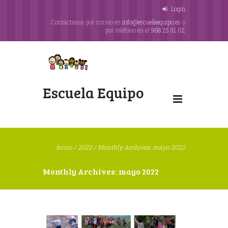
Login
Contáctanos por correo en
info@escuelaequipo.es
o
por teléfono en el
968 25 51 02
Escuela Equipo
Inicio
/
2022
/
Monthly Archives: mayo 2022
Monthly Archives: mayo 2022