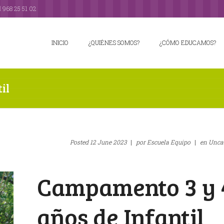
l
968 25 51 02
INICIO
¿QUIÉNES SOMOS?
¿CÓMO EDUCAMOS?
il
Posted
12 June 2023
|
por
Escuela Equipo
|
en
Unca
Campamento 3 y 
años de Infantil