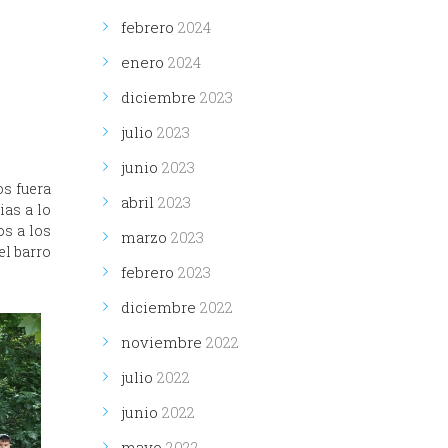
febrero
2024
enero
2024
diciembre
2023
julio
2023
junio
2023
s fuera
abril
2023
ias a lo
s a los
marzo
2023
el barro
febrero
2023
diciembre
2022
noviembre
2022
julio
2022
junio
2022
mayo
2022