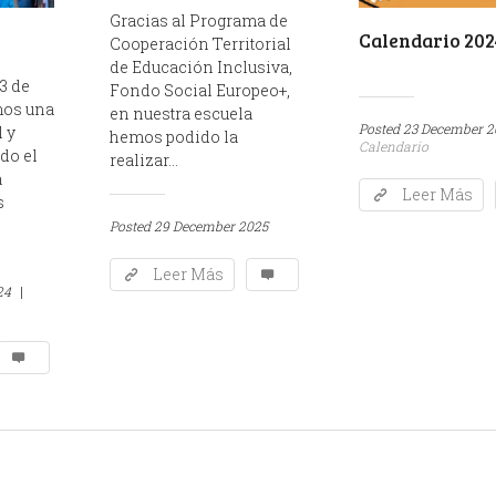
Gracias al Programa de
Calendario 202
Cooperación Territorial
de Educación Inclusiva,
3 de
Fondo Social Europeo+,
mos una
en nuestra escuela
Posted
23 December 2
 y
hemos podido la
Calendario
do el
realizar...
a
Leer Más
s
Posted
29 December 2025
Leer Más
24
|