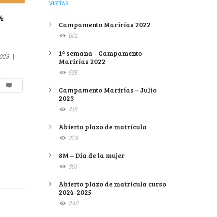
VISITAS
4
Campamento Marirías 2022
601
1ª semana - Campamento
023
|
Marirías 2022
535
Campamento Marirías – Julio
2023
415
Abierto plazo de matrícula
379
8M – Día de la mujer
361
Abierto plazo de matrícula curso
2024-2025
240