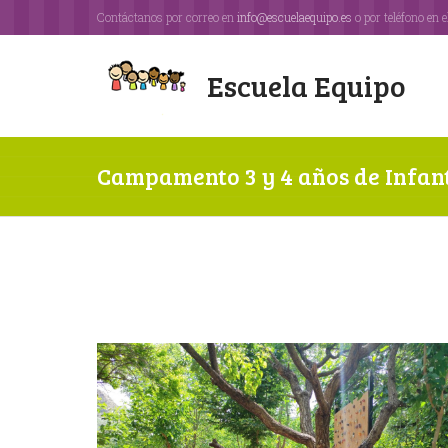
Contáctanos por correo en
info@escuelaequipo.es
o por teléfono en e
Escuela Equipo
Campamento 3 y 4 años de Infant