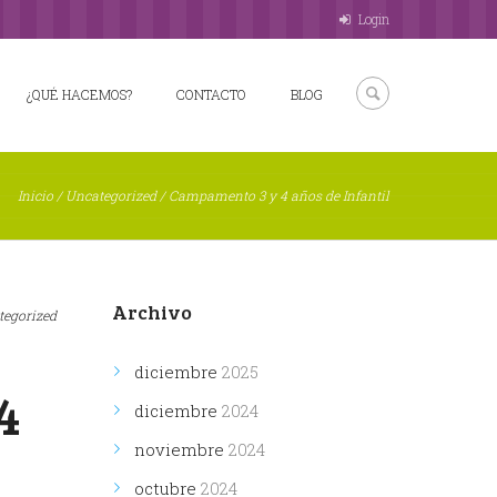
Login
¿QUÉ HACEMOS?
CONTACTO
BLOG
Inicio
/
Uncategorized
/
Campamento 3 y 4 años de Infantil
Archivo
tegorized
diciembre
2025
4
diciembre
2024
noviembre
2024
octubre
2024