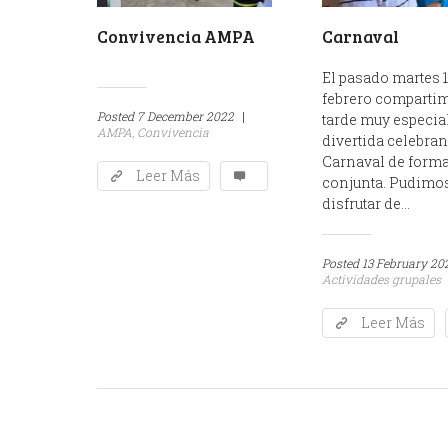
Convivencia AMPA
Carnaval
El pasado martes 1
febrero comparti
Posted
7 December 2022
|
tarde muy especial
AMPA,
Convivencia
divertida celebran
Carnaval de form
Leer Más
conjunta. Pudimo
disfrutar de...
Posted
13 February 20
Actividades grupales
Leer Más