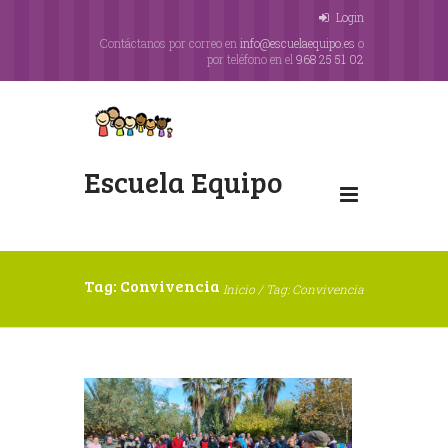
Login
Contáctanos por correo en
info@escuelaequipo.es
o
por teléfono en el
968 25 51 02
Escuela Equipo
Tag: Convivencia
Inicio
/
Tag: Convivencia