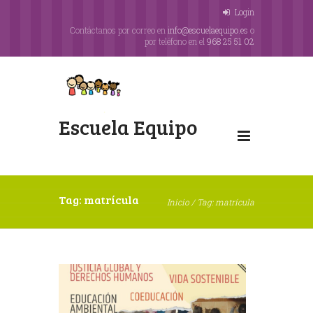
Login
Contáctanos por correo en
info@escuelaequipo.es
o
por teléfono en el
968 25 51 02
Escuela Equipo
Tag: matrícula
Inicio
/
Tag: matrícula