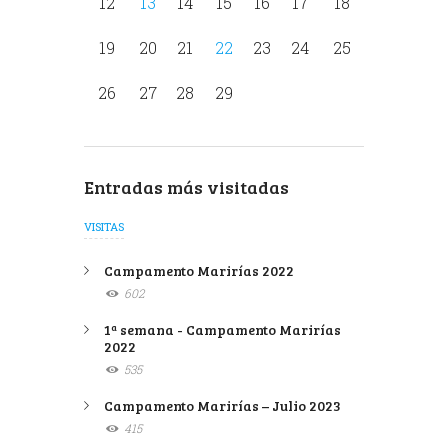
12
13
14
15
16
17
18
19
20
21
22
23
24
25
26
27
28
29
Entradas más visitadas
VISITAS
Campamento Marirías 2022
602
1ª semana - Campamento Marirías
2022
535
Campamento Marirías – Julio 2023
415