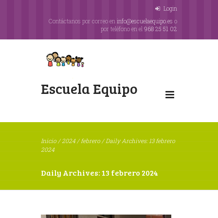
Login
Contáctanos por correo en
info@escuelaequipo.es
o
por teléfono en el
968 25 51 02
Escuela Equipo
Inicio
/
2024
/
febrero
/
Daily Archives: 13 febrero
2024
Daily Archives: 13 febrero 2024