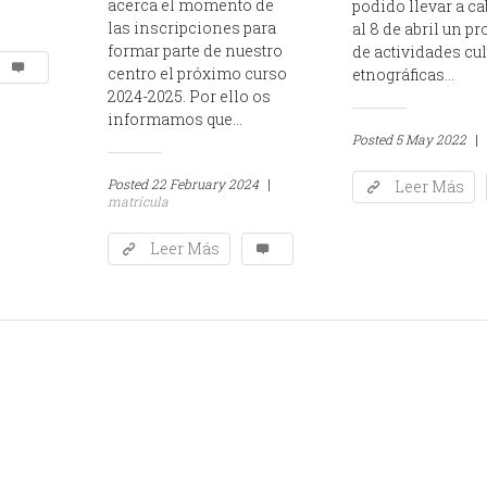
acerca el momento de
podido llevar a ca
las inscripciones para
al 8 de abril un p
formar parte de nuestro
de actividades cul
centro el próximo curso
etnográficas...
2024-2025. Por ello os
informamos que...
Posted
5 May 2022
|
Posted
22 February 2024
|
Leer Más
matrícula
Leer Más