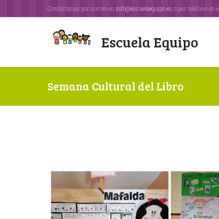
Contáctanos por correo en
info@escuelaequipo.es
o por teléfono en e
Escuela Equipo
Semana Cultural del Libro