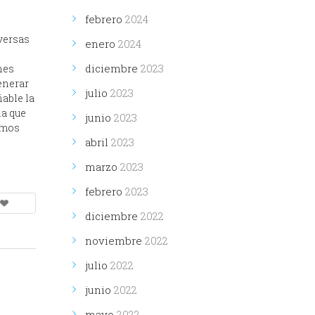
febrero
2024
versas
enero
2024
diciembre
2023
nes
enerar
julio
2023
able la
la que
junio
2023
amos
abril
2023
marzo
2023
febrero
2023
diciembre
2022
noviembre
2022
julio
2022
junio
2022
mayo
2022