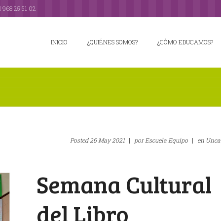
l
968 25 51 02
INICIO
¿QUIÉNES SOMOS?
¿CÓMO EDUCAMOS?
Posted
26 May 2021
|
por
Escuela Equipo
|
en
Unca
Semana Cultural
del Libro