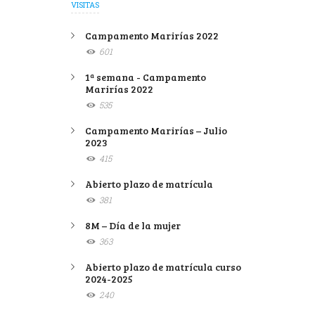
VISITAS
Campamento Marirías 2022
601
1ª semana - Campamento
Marirías 2022
535
Campamento Marirías – Julio
2023
415
Abierto plazo de matrícula
381
8M – Día de la mujer
363
Abierto plazo de matrícula curso
2024-2025
240