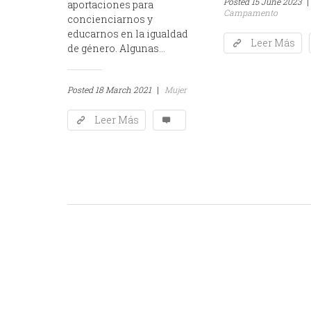
Posted
15 June 2023
|
aportaciones para
Campamento
concienciarnos y
educarnos en la igualdad
Leer Más
de género. Algunas...
Posted
18 March 2021
|
Mujer
Leer Más