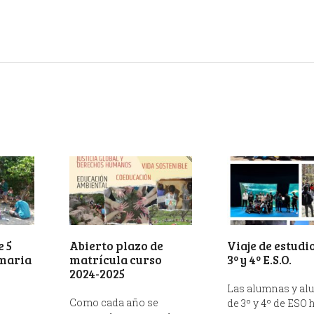
 5
Abierto plazo de
Viaje de estudi
imaria
matrícula curso
3º y 4º E.S.O.
2024-2025
Las alumnas y a
Como cada año se
de 3º y 4º de ESO 