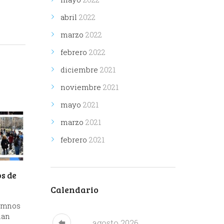
abril
2022
marzo
2022
febrero
2022
diciembre
2021
noviembre
2021
mayo
2021
marzo
2021
febrero
2021
os de
Calendario
lumnos
han
agosto
2026