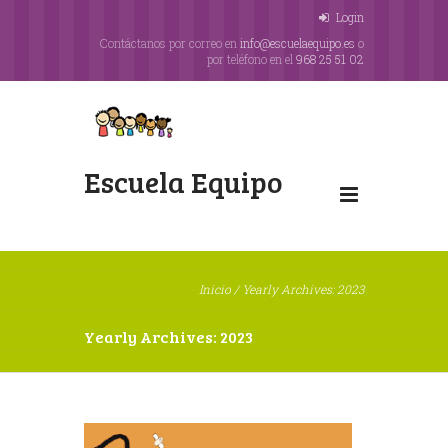
Login
Contáctanos por correo en
info@escuelaequipo.es
o
por teléfono en el
968 25 51 02
Escuela Equipo
Inicio
/
Yearly Archives: 2023
Yearly Archives: 2023