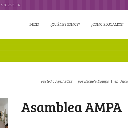
l
968 25 51 02
INICIO
¿QUIÉNES SOMOS?
¿CÓMO EDUCAMOS?
Posted
4 April 2022
|
por
Escuela Equipo
|
en
Unca
Asamblea AMPA