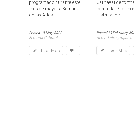
programado durante este
Carnaval de form
mes de mayo la Semana
conjunta. Pudimo
de las Artes...
disfrutar de...
Posted
18 May 2022
|
Posted
13 February 20
Semana Cultural
Actividades grupales
Leer Más
Leer Más