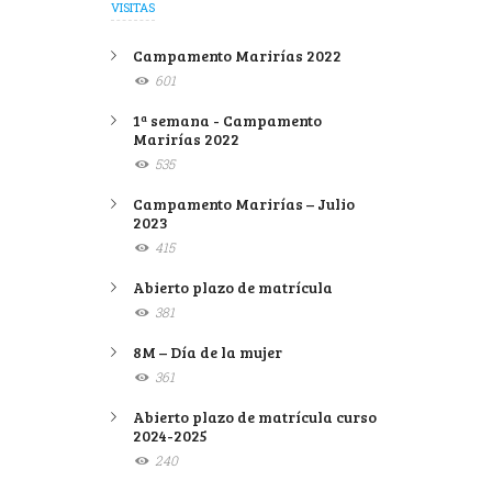
VISITAS
Campamento Marirías 2022
601
1ª semana - Campamento
Marirías 2022
535
Campamento Marirías – Julio
2023
415
Abierto plazo de matrícula
381
8M – Día de la mujer
361
Abierto plazo de matrícula curso
2024-2025
240