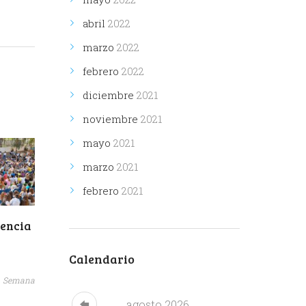
abril
2022
marzo
2022
febrero
2022
diciembre
2021
noviembre
2021
mayo
2021
marzo
2021
febrero
2021
iencia
Calendario
Semana
agosto
2026