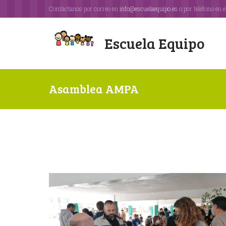
Contáctanos por correo en
info@escuelaequipo.es
o por teléfono en e
Escuela Equipo
Asamblea AMPA