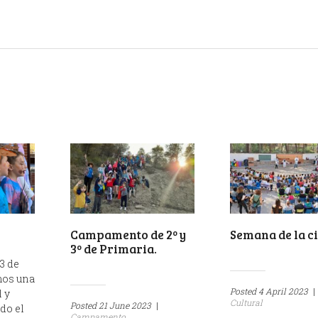
Campamento de 2º y
Semana de la c
3º de Primaria.
3 de
mos una
Posted
4 April 2023
|
 y
Cultural
Posted
21 June 2023
|
do el
Campamento